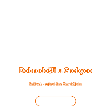
Dobrodošli u
Grebyco
Naši veb - sajtovi čine Vas vidljivim
Pozovite nas